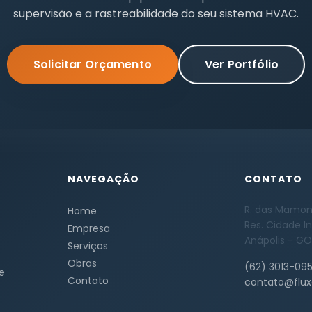
supervisão e a rastreabilidade do seu sistema HVAC.
Solicitar Orçamento
Ver Portfólio
NAVEGAÇÃO
CONTATO
R. das Mamone
Home
Res. Cidade In
Empresa
Anápolis - GO
Serviços
Obras
(62) 3013-09
e
Contato
contato@flux