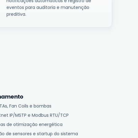
notificações automáticas e registro de
eventos para auditoria e manutenção
preditiva.
onamento
UTAs, Fan Coils e bombas
Cnet IP/MSTP e Modbus RTU/TCP
as de otimização energética
ão de sensores e startup do sistema