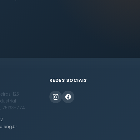
REDES SOCIAIS
iras, 125
dustrial
, 75133-774
52
o.eng.br