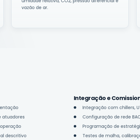
umidade relativa, CO2, pressão diferencial e
vazão de ar.
Integração e Comissi
mentação
Integração com chillers, 
e atuadores
Configuração de rede BA
e operação
Programação de estratégi
l descritivo
Testes de malha, calibraç